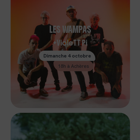
LES WAMPAS
VioleTT Pi
Dimanche 4 octobre
18h à Achères