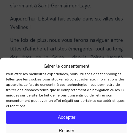
s’arrimant à Saint-Germain-en-Laye.
Aujourd’hui, L’Estival fait escale dans six villes des
Yvelines !
Une fois de plus, nous vous ferons naviguer entre
têtes d’affiche et artistes émergents, tout au long
des rives de la Seine : depuis Poissy jusqu’à
Conflans, en passant par Achères, Andrésy, et
Gérer le consentement
cette année Carrières-sous-Poissy et Chanteloup-
Pour offrir les meilleures expériences, nous utilisons des technologies
telles que les cookies pour stocker et/ou accéder aux informations des
les-Vignes !
appareils. Le fait de consentir à ces technologies nous permettra de
traiter des données telles que le comportement de navigation ou les ID
uniques sur ce site. Le fait de ne pas consentir ou de retirer son
Embarquez pour rencontrer nos artistes issus des
consentement peut avoir un effet négatif sur certaines caractéristiques
Yvelines, d’Île-de-France, de l’hexagone et de
et fonctions.
divers horizons de la francophonie : Belgique,
Accepter
Québec, Madagascar, Nouvelle-Écosse, Liban,
Algérie et Afrique francophone. Chacun offrira
Refuser