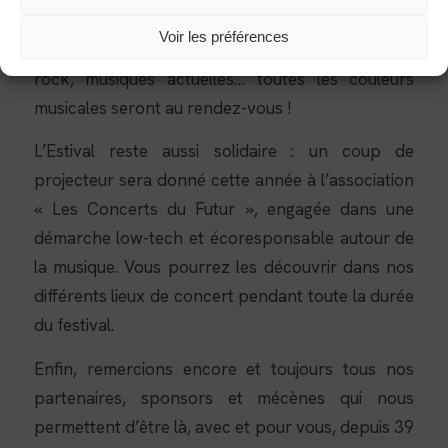
son univers musical, son émotion et son
Voir les préférences
enthousiasme : rap, jazz, chanson française, pop-
rock, musiques actuelles… toutes les couleurs
musicales seront au rendez-vous !
L’Estival reste aussi solidaire : un coup de
projecteur sera donné cette année à l’association
« Les Concerts du Futur », engagée dans une
démarche low-tech et écoresponsable autour de
la musique. Vous pourrez les découvrir dans nos
différents lieux de concert pendant toute la durée
du festival.
Enfin, remercions encore et toujours tous nos
partenaires, sponsors et mécènes qui nous
permettent d’être là, avec et pour vous, depuis 39