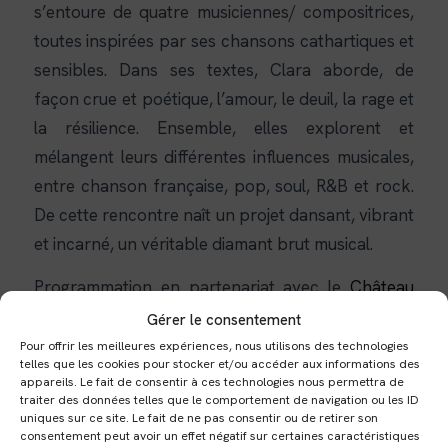
s’entoure de quatre musiciennes/ compositrices,
toutes inspirées par ses chansons cathartiques et
sensibles. Dans ses textes, Clara aborde, de
façon crue et poétique, l’amour, le deuil, la rage et
la résilience. Ensemble, elles explorent et
mélangent leurs différentes influences musicales,
entre chanson française, pop, soul, R&B et rock.
De cette rencontre naît un projet dansant, vibrant
et incarné, un véritable diamant brut musical.
Programmation en partenariat avec le
Château
Éphémère
dans le cadre de leur festival
Gérer le consentement
Chapiteau Sonore
.
Pour offrir les meilleures expériences, nous utilisons des technologies
telles que les cookies pour stocker et/ou accéder aux informations des
appareils. Le fait de consentir à ces technologies nous permettra de
Château Éphémère est un tiers-lieu culturel dédié
traiter des données telles que le comportement de navigation ou les ID
à la création numérique, implanté dans un lieu
uniques sur ce site. Le fait de ne pas consentir ou de retirer son
consentement peut avoir un effet négatif sur certaines caractéristiques
patrimonial reconverti à Carrières-sous-Poissy